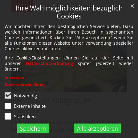
Mehr
✕
Ihre Wahlmöglichkeiten bezüglich
Cookies
Wir möchten Ihnen den bestmöglichen Service bieten. Dazu
werden Informationen über Ihren Besuch in sogenannten
Cookies gespeichert. Klicken Sie "Alle akzeptieren" wenn Sie
alle Funktionen dieser Website unter Verwendung spezieller
Cookies aktiveren möchten.
Ihre Cookie-Einstellungen können Sie auf der Seite mit
unserer
Datenschutzerklärung
später jederzeit wieder
ändern.
Impressum
Datenschutzerklärung
Notwendig
Henna und Kalligraphie
Externe Inhalte
12. Dez. 2024
Statistiken
Hennamalerei ist eine der ältesten Formen
Speichern
Alle akzeptieren
der Körperkunst und stammt ursprünglich