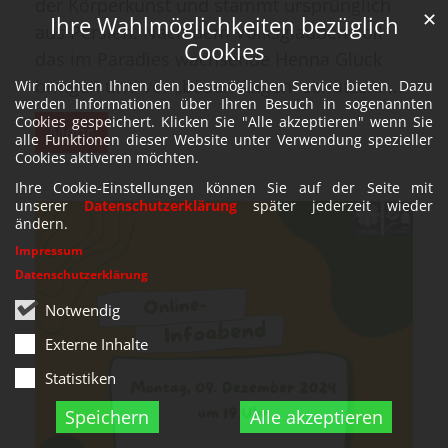
der Körperkunst und stammt ursprünglich
✕
Ihre Wahlmöglichkeiten bezüglich
aus Persien. Nach dem Volksglauben soll
Cookies
das im Paradies wachsende Henna Glück
bringen und vor „bösen Augen“ schützen. ...
Wir möchten Ihnen den bestmöglichen Service bieten. Dazu
werden Informationen über Ihren Besuch in sogenannten
Cookies gespeichert. Klicken Sie "Alle akzeptieren" wenn Sie
Mehr
alle Funktionen dieser Website unter Verwendung spezieller
Cookies aktiveren möchten.
Ihre Cookie-Einstellungen können Sie auf der Seite mit
unserer
Datenschutzerklärung
später jederzeit wieder
ändern.
Impressum
Datenschutzerklärung
Notwendig
Externe Inhalte
Statistiken
Speichern
Alle akzeptieren