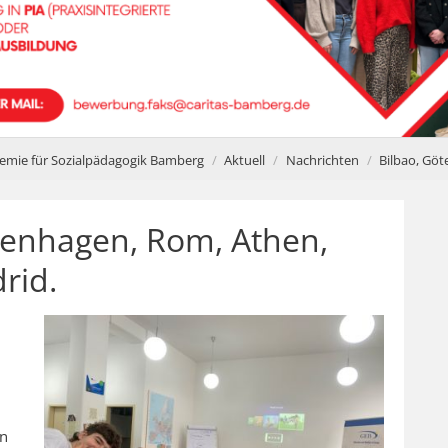
emie für Sozialpädagogik Bamberg
Aktuell
Nachrichten
Bilbao, Göt
penhagen, Rom, Athen,
rid.
en