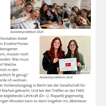
© Studierende
Auslandspraktikum 2024
 Kontakten bietet
en Erzieher*innen
fsbezogenen
kann, müssen noch
werden: Was muss
en? Welche
mich in den
© Studierende
chlich fit genug?
Auslandspraktikum 2024
erde ich wohnen
 Vorbereitungstag in Berlin bei der Gesellschaft für
 Klarheit gebracht. Und bei den Treffen an der FAKS
 begleitende Lehrkraft (Dr. U. Roppelt) gegenseitig
enigen Monaten kann es dann losgehen ins ‚Abenteuer