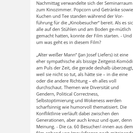
Nachmittag verwandelte sich der Seminarraum
zum Kinozimmer. Popcorn und Getränke sowie
Kuchen und Tee standen während der Vor-
führung für die „Kinobesucher“ bereit. Als es si
alle auf den Stühlen und am Boden ge-mütlich
gemacht hatten, konnte der Film starten. - Und
um was geht es in diesem Film?
„Alter weißer Mann“ (Jan Josef Liefers) ist eine
eher sympathische als bissige Zeitgeist-Komödi
am Puls der Zeit, die gerade deshalb überzeugt
weil sie nicht so tut, als hätte sie – in die eine
oder die andere Richtung – eh alles voll
durchschaut. Themen wie Diversität und
Gendern, Political Correctness,
Selbstoptimierung und Wokeness werden
scharfsinnig wie humorvoll thematisiert. Die
Konfliktlinie verläuft dabei zwischen den
Generationen, aber auch kreuz und quer, denn 
Meinung. - Die ca. 60 Besucher/-innen aus dem
film anhand von Impulsfragen noch miteinander 