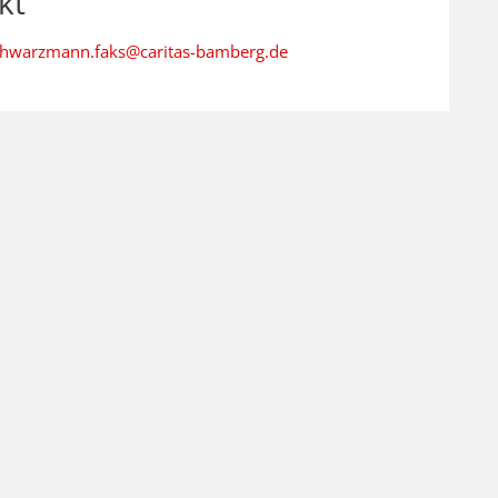
kt
hwarzmann.faks@caritas-bamberg.de